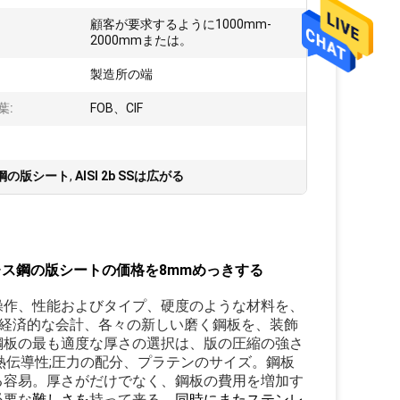
顧客が要求するように1000mm-
2000mmまたは。
製造所の端
葉:
FOB、CIF
ス鋼の版シート
,
AISI 2b SSは広がる
6Lステンレス鋼の版シートの価格を8mmめっきする
操作、性能およびタイプ、硬度のような材料を、
経済的な会計、各々の新しい磨く鋼板を、装飾
鋼板の最も適度な厚さの選択は、版の圧縮の強さ
熱伝導性;
圧力の配分、プラテンのサイズ。
鋼板
る容易。
厚さがだけでなく、鋼板の費用を増加す
必要な
難しさを
持って来る
。
同時にまたステンレ