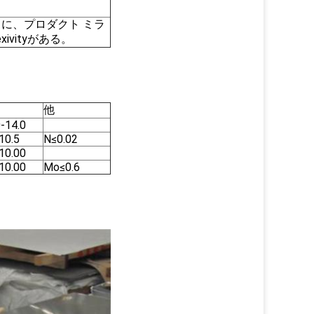
に、プロダクト ミラ
vityがある。
他
0-14.0
10.5
N≤0.02
-10.00
-10.00
Mo≤0.6