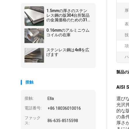
厚
1.5mmの厚さのステン
レス鋼の版304台所製品
の金属価格のための316
表
4x8シート
0.16mmのアルミニウム
コイルの在庫
技
項
ステンレス鋼は4x8を広
げます
ハ
製品の
接触
AIS
接触:
選び
Ella
光沢
電話番号:
+86 18036010016
的な
の条
ファック
86-635-8515598
厚さ
ス:
るに