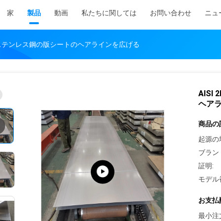
家
製品
動画
私たちに関しては
お問い合わせ
ニュ
の316Lステンレス鋼の版シートのヘアラインを広げる
AIS
ヘア
商品の
起源の
ブラン
証明:
モデル
お支払
最小注