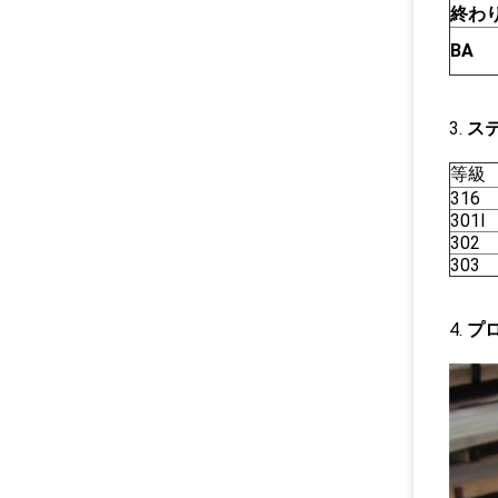
終わ
BA
3.
ス
等級
316
301l
302
303
4.
プ