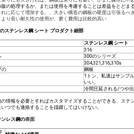
の版の処理するか、または使用を考慮することは差益をとどま
それに応じて増加する。
、大きい構造の鋼板の硬度は引張るべ
、より長い耐久性の使用が、磨く費用は比較的高い
6のステンレス鋼 シート プロダクト細部
ステンレス鋼 シート
316
ル
300のシリーズ
304,321,316,310s
プの
鋼板
1トン、私達はサンプ
いい。
冷間圧延される/つや
他の情報を必要とすればカスタマイズすることができる、ステン
にいつでも連絡することを躊躇してはいけない。
テンレス鋼の
表面
の