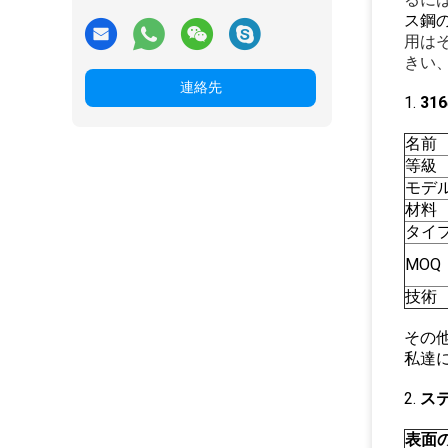
ス鋼
用は
きい
連絡先
1.
31
名前
等級
モデ
材料
タイ
MOQ
技術
その
私達
2.
ス
表面