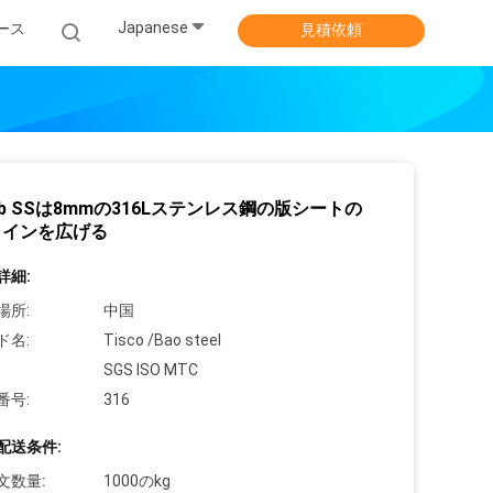
Japanese
ース
見積依頼
I 2b SSは8mmの316Lステンレス鋼の版シートの
ラインを広げる
詳細:
場所:
中国
ド名:
Tisco /Bao steel
SGS ISO MTC
番号:
316
配送条件:
文数量:
1000のkg