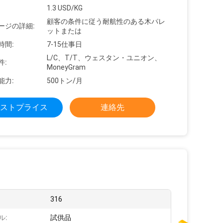
1.3 USD/KG
顧客の条件に従う耐航性のある木パレ
ージの詳細:
ットまたは
時間:
7-15仕事日
L/C、T/T、ウェスタン・ユニオン、
件:
MoneyGram
能力:
500トン/月
ストプライス
連絡先
316
ル:
試供品