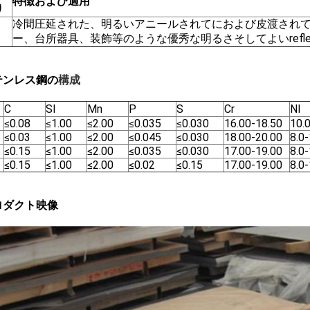
特徴および適用
り
冷間圧延された、明るいアニールされてにおよび皮渡されて
ー、台所器具、装飾等のような優秀な明るさそしてよいreflexi
構成
テンレス鋼の
C
SI
Mn
P
S
Cr
NI
≤0.08
≤1.00
≤2.00
≤0.035
≤0.030
16.00-18.50
10.
≤0.03
≤1.00
≤2.00
≤0.045
≤0.030
18.00-20.00
8.0-
≤0.15
≤1.00
≤2.00
≤0.035
≤0.030
17.00-19.00
8.0
≤0.15
≤1.00
≤2.00
≤0.02
≤0.15
17.00-19.00
8.0
ロダクト映像