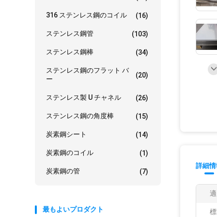
316 ステンレス鋼のコイル
(16)
ステンレス鋼管
(103)
ステンレス鋼棒
(34)
ステンレス鋼のフラット バ
(20)
ー
ステンレス製 U チャネル
(26)
ステンレス鋼の角度棒
(15)
炭素鋼シート
(14)
炭素鋼のコイル
(1)
詳細情
炭素鋼の管
(7)
適
最もよいプロダクト
標