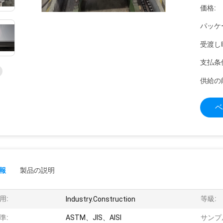
価格:
パッケ
受渡し
支払条
供給の
ベ
報
製品の説明
用:
等級:
Industry.Construction
準:
ASTM、JIS、AISI
サンプ