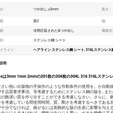
さ:
つや出し:≥3mm
長さ:
面:
第2
端:
術:
冷間圧延された&つや出し
価格言
目:
ステンレス鋼 シート
イライト:
ヘアライン ステンレス鋼 シート
,
316Lステンレ
説明
I Ssは3mm 1mm 2mmの201枚の304枚の304L 316 31
なさい熱い出版物の手操作のような作動条件の使用を、か自動
押す品質要求事項、等考慮するためにステンレス鋼の版を…
また
版の数遅い質を作り出すことができる考慮しなさい。
さらに、
件を考慮している間使用時間、質、剛さを考慮するべきである;
が十分でなければ、曲がるには装飾的な版の生産に影響を与え
は余りにも大きければ、鋼板は余りにも重い、がまた
操作
に
不