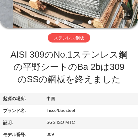
ち
に
関
ステンレス鋼板
し
AISI 309のNo.1ステンレス鋼
て
の平野シートのBa 2bは309
は
のSSの鋼板を終えました
工
起源の場所:
中国
場
Tisco/Baosteel
ブランド名:
見
SGS ISO MTC
証明:
学
309
モデル番号: