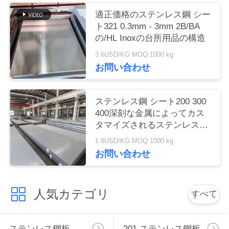
適正価格のステンレス鋼 シー
ニ
ト321 0.3mm - 3mm 2B/BA
の/HL Inoxの台所用品の構造
ュ
3.6USD/KG MOQ:1000 kg
ー
お問い合わせ
ス
ステンレス鋼 シート200 300
400深刻な金属によってカス
引
タマイズされるステンレス鋼
の中国の製造者
用
1.8USD/KG MOQ:1000 kg
お問い合わせ
を
要
人気カテゴリ
すべて
求
ステンレス鋼板
201 ステンレス鋼板