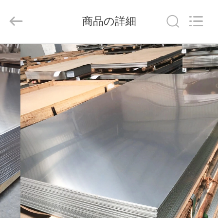
©
2020
-
商品の詳細
2026
Shandong
Langnai
Metal
Product
家
Co.,Ltd.
All
Rights
Reserved.
製
品
動
画
私
た