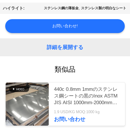
,
ハイライト:
ステンレス鋼の薄板金
ステンレス製の明白なシート
品
質
お問い合わせ!
管
理
詳細を展開する
お
類似品
問
い
440c 0.8mm 1mmのステンレ
ス鋼シートの黒のInox ASTM
合
JIS AISI 1000mm-2000mmの
長さ
わ
1.9 USD/KG MOQ:1000 kg
お問い合わせ
せ