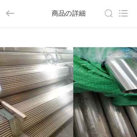
©
2020
-
商品の詳細
2026
Shandong
Langnai
Metal
Product
家
Co.,Ltd.
All
Rights
Reserved.
製
品
動
画
私
た