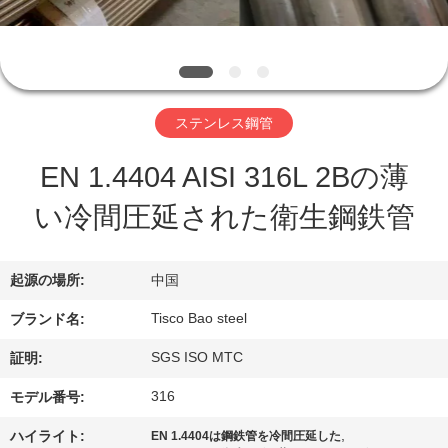
ち
に
関
ステンレス鋼管
し
EN 1.4404 AISI 316L 2Bの薄
て
い冷間圧延された衛生鋼鉄管
は
起源の場所:
中国
工
Tisco Bao steel
ブランド名:
場
SGS ISO MTC
証明:
見
316
モデル番号:
学
,
ハイライト:
EN 1.4404は鋼鉄管を冷間圧延した