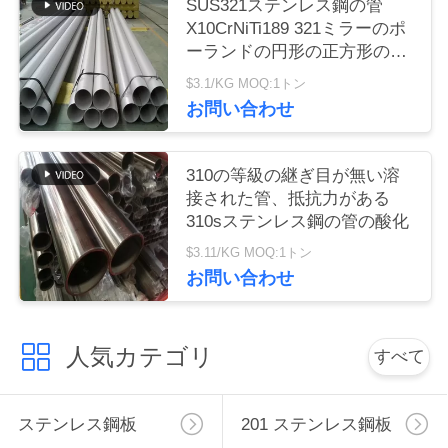
SUS321ステンレス鋼の管
X10CrNiTi189 321ミラーのポ
ニ
ーランドの円形の正方形の長
方形
$3.1/KG MOQ:1トン
ュ
お問い合わせ
ー
ス
310の等級の継ぎ目が無い溶
接された管、抵抗力がある
310sステンレス鋼の管の酸化
引
$3.11/KG MOQ:1トン
用
お問い合わせ
を
人気カテゴリ
すべて
要
求
ステンレス鋼板
201 ステンレス鋼板