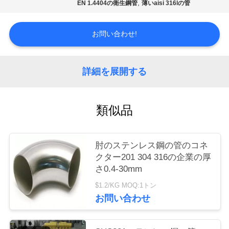
,
EN 1.4404の衛生鋼管
薄いaisi 316lの管
品
お問い合わせ!
質
管
詳細を展開する
理
類似品
お
問
肘のステンレス鋼の管のコネ
い
クター201 304 316の企業の厚
さ0.4-30mm
合
$1.2/KG MOQ:1トン
わ
お問い合わせ
せ