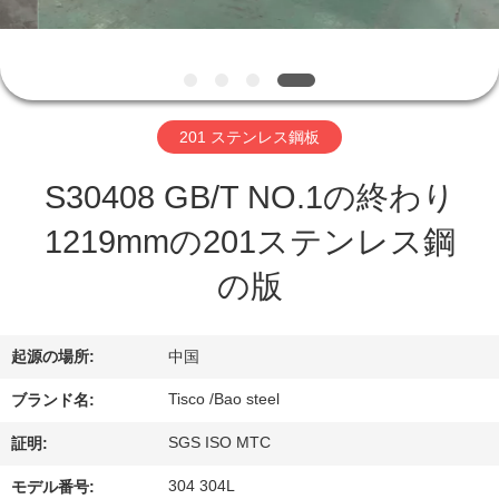
ち
に
関
201 ステンレス鋼板
し
S30408 GB/T NO.1の終わり
て
1219mmの201ステンレス鋼
は
の版
工
起源の場所:
中国
場
Tisco /Bao steel
ブランド名:
見
SGS ISO MTC
証明:
学
304 304L
モデル番号: