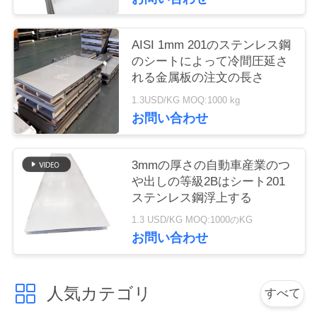
ニ
AISI 1mm 201のステンレス鋼
のシートによって冷間圧延さ
ュ
れる金属板の注文の長さ
ー
1.3USD/KG MOQ:1000 kg
お問い合わせ
ス
3mmの厚さの自動車産業のつ
引
や出しの等級2Bはシート201
用
ステンレス鋼浮上する
1.3 USD/KG MOQ:1000のKG
を
お問い合わせ
要
求
人気カテゴリ
すべて