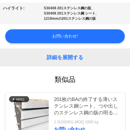
,
ハイライト:
S30408 201ステンレス鋼の版
品
,
S30408 201ステンレス鋼 シート
1219mmの201ステンレス鋼の版
質
管
お問い合わせ!
理
詳細を展開する
お
問
類似品
い
201枚のBAの終了する薄いス
合
テンレス鋼シート、つや出し
わ
のステンレス鋼の版の明るい
表面
1.3USD/KG MOQ:1000 kg
せ
お問い合わせ