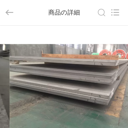
©
2020
-
商品の詳細
2026
Shandong
Langnai
Metal
Product
家
Co.,Ltd.
All
Rights
Reserved.
製
品
動
画
私
た