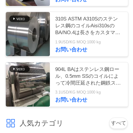
ニ
310S ASTM A310Sのステン
レス鋼のコイルAisi310sの
ュ
BA/NO.4は長さをカスタマイ
ー
ズしました
1.9USD/KG MOQ:1000 kg
お問い合わせ
ス
904L BAはステンレス鋼ロー
引
ル、0.5mm SSのコイルによ
用
って冷間圧延された鋼鉄スト
リップを終えました
3.1USD/KG MOQ:1000 kg
を
お問い合わせ
要
求
人気カテゴリ
すべて