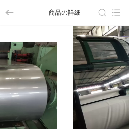
©
2020
-
商品の詳細
2026
Shandong
Langnai
Metal
Product
家
Co.,Ltd.
All
Rights
Reserved.
製
品
動
画
私
た