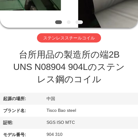
ち
に
関
ステンレススチールコイル
し
台所用品の製造所の端2B
て
UNS N08904 904Lのステン
は
レス鋼のコイル
工
起源の場所:
中国
場
Tisco Bao steel
ブランド名:
見
SGS ISO MTC
証明:
学
904 310
モデル番号: