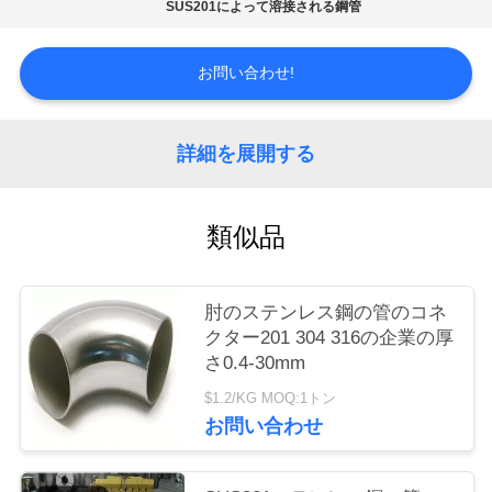
SUS201によって溶接される鋼管
品
お問い合わせ!
質
管
詳細を展開する
理
類似品
お
問
肘のステンレス鋼の管のコネ
い
クター201 304 316の企業の厚
さ0.4-30mm
合
$1.2/KG MOQ:1トン
わ
お問い合わせ
せ