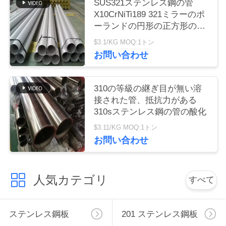
SUS321ステンレス鋼の管
X10CrNiTi189 321ミラーのポ
ニ
ーランドの円形の正方形の長
方形
$3.1/KG MOQ:1トン
ュ
お問い合わせ
ー
ス
310の等級の継ぎ目が無い溶
接された管、抵抗力がある
310sステンレス鋼の管の酸化
引
$3.11/KG MOQ:1トン
用
お問い合わせ
を
人気カテゴリ
すべて
要
求
ステンレス鋼板
201 ステンレス鋼板