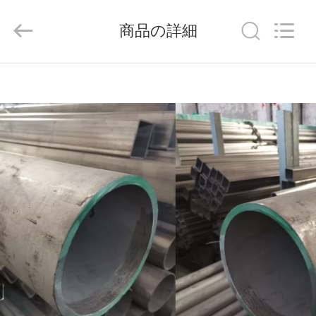
©
2020
-
商品の詳細
2026
Shandong
Langnai
Metal
Product
家
Co.,Ltd.
All
Rights
Reserved.
製
品
動
画
私
た