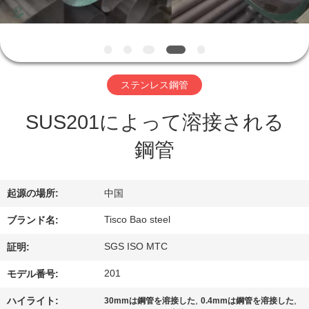
ち
に
関
ステンレス鋼管
し
SUS201によって溶接される
て
鋼管
は
起源の場所:
中国
工
Tisco Bao steel
ブランド名:
場
SGS ISO MTC
証明:
見
201
モデル番号:
学
,
,
ハイライト:
30mmは鋼管を溶接した
0.4mmは鋼管を溶接した